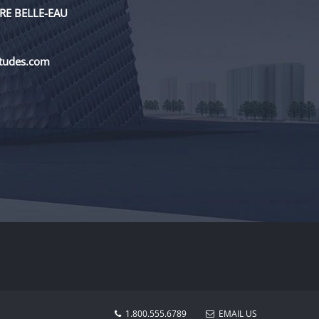
RE BELLE-EAU
etudes.com
1.800.555.6789
EMAIL US