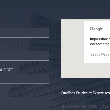
Impossible 
correctemen
Ce site Web v
 BUDGET

Caraïbes Etudes et Expertises
Mr Mathieu SINITAMBIRIVOU