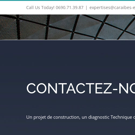
Call Us Today! 0690.71.39.87
|
expertises@caraibes-
CONTACTEZ-N
Un projet de construction, un diagnostic Technique 